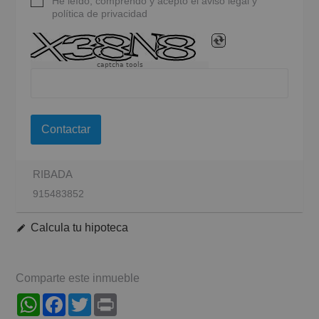
He leído, comprendo y acepto el aviso legal y
política de privacidad
captcha tools
Contactar
RIBADA
915483852
Calcula tu hipoteca
Comparte este inmueble
WhatsApp
Facebook
Twitter
Print