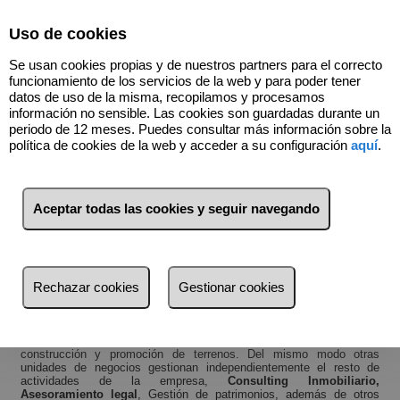
Select Language
▼
Uso de cookies
915483852
Se usan cookies propias y de nuestros partners para el correcto
funcionamiento de los servicios de la web y para poder tener
datos de uso de la misma, recopilamos y procesamos
información no sensible. Las cookies son guardadas durante un
Quiénes somos
periodo de 12 meses. Puedes consultar más información sobre la
política de cookies de la web y acceder a su configuración
aquí
.
RIBADA
comenzó su andadura como promotora inmobiliaria en
1987
.
Desde entonces, estamos ofreciendo a nuestros clientes un
asesoramiento personalizado y directo, por medio de expertos
cualificados, abogados, API y economistas.
Aceptar todas las cookies y seguir navegando
Ribada colabora activamente con las entidades financieras más
solventes y reconocidas. Fortaleciendo y ampliando nuestros
servicios al poner al alcance de nuestros clientes todas las
herramientas necesarias para una óptima decisión tanto de su
financiación como de sus inversiones.
Rechazar cookies
Gestionar cookies
Dentro de la actividad inmobiliaria llevada a cabo por
RIBADA
,
nuestro departamento inmobiliario está centrado en la compra venta
y gestión de alquileres de viviendas o locales. Por otra parte nuestra
experiencia nos ha llevado al desarrollo y especialización en la
construcción y promoción de terrenos. Del mismo modo otras
unidades de negocios gestionan independientemente el resto de
actividades de la empresa,
Consulting Inmobiliario,
Asesoramiento legal
, Gestión de patrimonios, además de otros